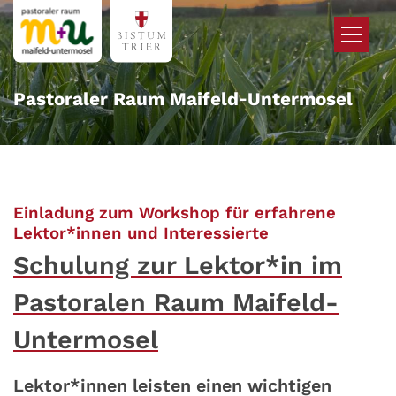
Zum Inhalt springen
Pastoraler Raum Maifeld‑Untermosel
Einladung zum Workshop für erfahrene
:
Lektor*innen und Interessierte
Schulung zur Lektor*in im
Pastoralen Raum Maifeld-
Untermosel
Lektor*innen leisten einen wichtigen