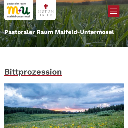
Zum Inhalt springen
Pastoraler Raum Maifeld‑Untermosel
Bittprozession