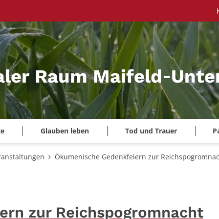
aler Raum Maifeld‑Unte
te
Glauben leben
Tod und Trauer
P
ranstaltungen
Ökumenische Gedenkfeiern zur Reichspogromnac
ern zur Reichspogromnacht