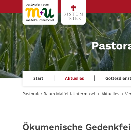
Zum Inhalt springen
Pastor
Start
Aktuelles
Gottesdiens
Pastoraler Raum Maifeld-Untermosel
Aktuelles
Ve
Ökumenische Gedenkfei