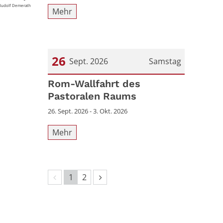
Rudolf Demerath
Mehr
26
Sept. 2026
Samstag
Datum: 26. September 2026
Rom-Wallfahrt des
Pastoralen Raums
26. Sept. 2026 - 3. Okt. 2026
Mehr
Vorherige Seite
Nächste Seite
1
2