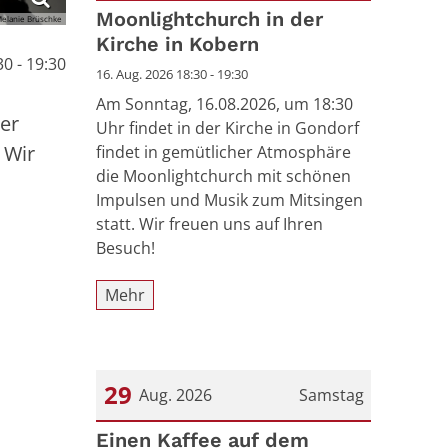
Datum: 16. August 2026
Moonlightchurch in der
elanie Brüschke
Kirche in Kobern
0 - 19:30
16. Aug. 2026 18:30 - 19:30
Am Sonntag, 16.08.2026, um 18:30
her
Uhr findet in der Kirche in Gondorf
 Wir
findet in gemütlicher Atmosphäre
die Moonlightchurch mit schönen
Impulsen und Musik zum Mitsingen
statt. Wir freuen uns auf Ihren
Besuch!
Mehr
29
Aug. 2026
Samstag
Datum: 29. August 2026
Einen Kaffee auf dem