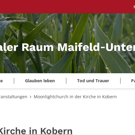
aler Raum Maifeld‑Unte
te
Glauben leben
Tod und Trauer
P
ranstaltungen
Moonlightchurch in der Kirche in Kobern
Kirche in Kobern