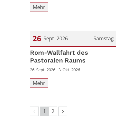
Mehr
26
Sept. 2026
Samstag
Datum: 26. September 2026
Rom-Wallfahrt des
Pastoralen Raums
26. Sept. 2026 - 3. Okt. 2026
Mehr
Vorherige Seite
Nächste Seite
1
2