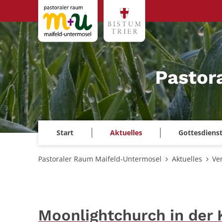
Zum Inhalt springen
Pastor
Start
Aktuelles
Gottesdiens
Pastoraler Raum Maifeld-Untermosel
Aktuelles
Ve
Moonlightchurch in der 