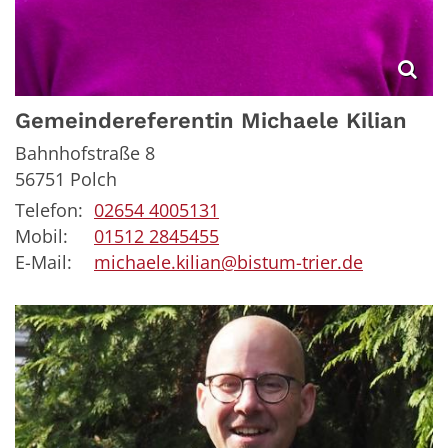
Gemeindereferentin
Michaele
Kilian
Bahnhofstraße 8
56751
Polch
Telefon:
02654 4005131
Mobil:
01512 2845455
E-Mail:
michaele.kilian@bistum-trier.de