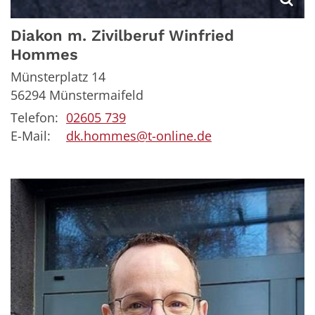
Diakon m. Zivilberuf
Winfried
Hommes
Münsterplatz 14
56294
Münstermaifeld
Telefon:
02605 739
E-Mail:
dk.hommes@t-online.de