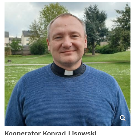
Kooperator
Konrad
Lisowski