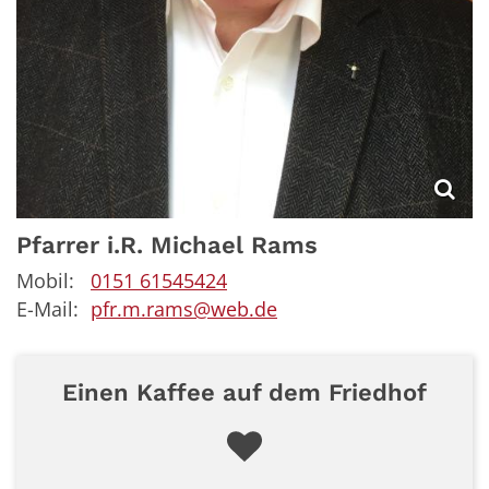
Pfarrer i.R.
Michael
Rams
Mobil:
0151 61545424
E-Mail:
pfr.m.rams@web.de
Einen Kaffee auf dem Friedhof