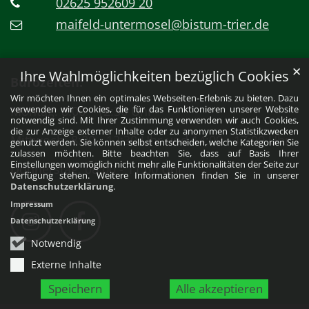
02625 952609 20
maifeld-untermosel@bistum-trier.de
✕
Ihre Wahlmöglichkeiten bezüglich Cookies
Bürozeiten:
Wir möchten Ihnen ein optimales Webseiten-Erlebnis zu bieten. Dazu
Montag: 8:00 - 12:30 Uhr
verwenden wir Cookies, die für das Funktionieren unserer Website
notwendig sind. Mit Ihrer Zustimmung verwenden wir auch Cookies,
die zur Anzeige externer Inhalte oder zu anonymen Statistikzwecken
Mittwoch: 8:00 - 12:30 Uhr und 14:00 - 17:00 Uhr
genutzt werden. Sie können selbst entscheiden, welche Kategorien Sie
zulassen möchten. Bitte beachten Sie, dass auf Basis Ihrer
Einstellungen womöglich nicht mehr alle Funktionalitäten der Seite zur
Donnerstag: 08:00 - 11:00 Uhr
Verfügung stehen. Weitere Informationen finden Sie in unserer
Datenschutzerklärung
.
Impressum
Datenschutzerklärung
Notwendig
Externe Inhalte
Speichern
Alle akzeptieren