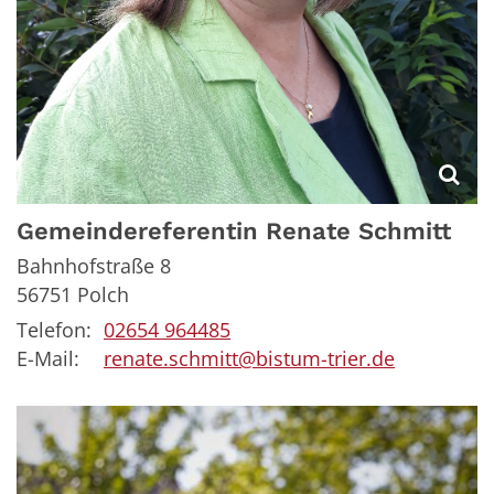
Gemeindereferentin
Renate
Schmitt
Bahnhofstraße 8
56751
Polch
Telefon:
02654 964485
E-Mail:
renate.schmitt@bistum-trier.de