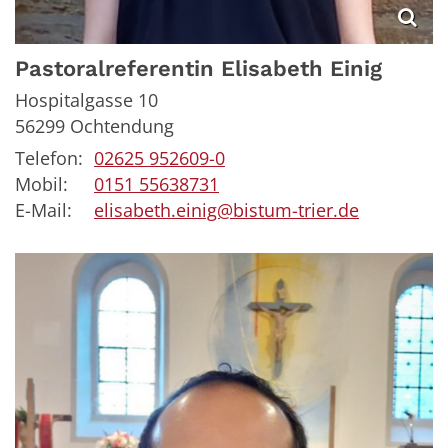
Pastoralreferentin
Elisabeth
Einig
Hospitalgasse 10
56299
Ochtendung
Telefon:
02625 952609-0
Mobil:
0151 55638731
E-Mail:
elisabeth.einig@bistum-trier.de