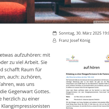
© Andrew Seama
Datum:
Sonntag, 30. März 2025 19:0
Von:
Franz Josef König
t etwas aufzuhören: mit
r zu viel Arbeit. Sie
nd schafft Raum für
n, auch: zu:hören,
rfahren, was uns
 die Gegenwart Gottes.
 herzlich zu einer
Klangimpressionisten