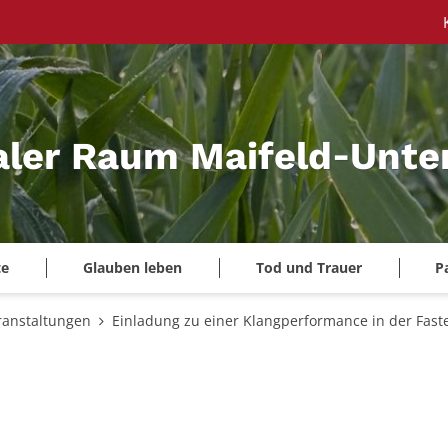
aler Raum Maifeld‑Unte
te
Glauben leben
Tod und Trauer
P
ranstaltungen
Einladung zu einer Klangperformance in der Fast