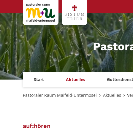
Zum Inhalt springen
Pastor
Start
Aktuelles
Gottesdiens
Pastoraler Raum Maifeld-Untermosel
Aktuelles
Ve
:
auf:hören