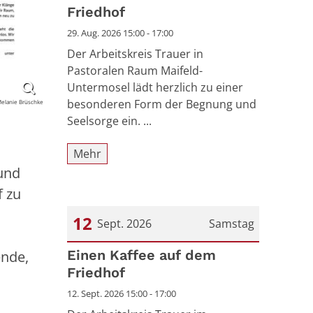
Friedhof
29. Aug. 2026 15:00 - 17:00
Der Arbeitskreis Trauer in
Pastoralen Raum Maifeld-
Untermosel lädt herzlich zu einer
besonderen Form der Begnung und
elanie Brüschke
Seelsorge ein. ...
Mehr
 und
f zu
12
Sept. 2026
Samstag
Datum: 12. September 2026
Einen Kaffee auf dem
ende,
Friedhof
12. Sept. 2026 15:00 - 17:00