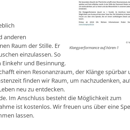
eblich
d anderen
© M
nen Raum der Stille. Er
Klangperformance auf.hören-1
auschen einzulassen. So
n Einkehr und Besinnung.
schafft einen Resonanzraum, der Klänge spürbar
 Fastenzeit finden wir Raum, um nachzudenken, au
Leben neu zu entdecken.
de. Im Anschluss besteht die Möglichkeit zum
nahme ist kostenlos. Wir freuen uns über eine Sp
mmen lassen.