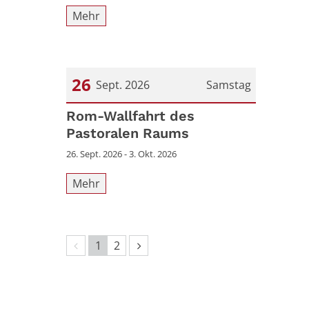
Mehr
26
Sept. 2026
Samstag
Datum: 26. September 2026
Rom-Wallfahrt des
Pastoralen Raums
26. Sept. 2026 - 3. Okt. 2026
Mehr
Vorherige Seite
Nächste Seite
1
2